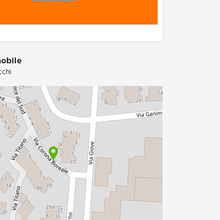
mobile
cchi