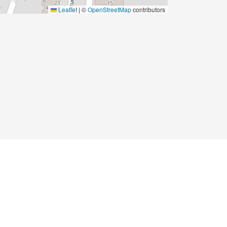
Leaflet
|
©
OpenStreetMap
contributors