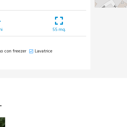
ni
55
mq.
go con freezer
Lavatrice
.