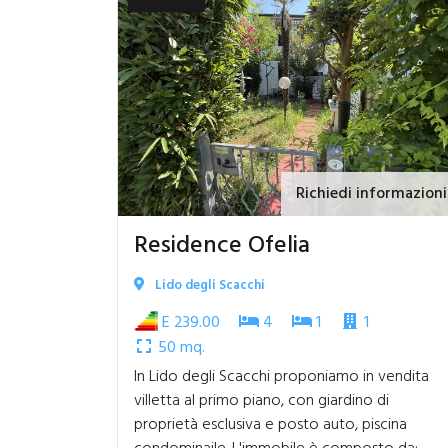
Richiedi informazioni
Residence Ofelia
Lido degli Scacchi
E 239.00
4
1
1
50 mq.
In Lido degli Scacchi proponiamo in vendita
villetta al primo piano, con giardino di
proprietà esclusiva e posto auto, piscina