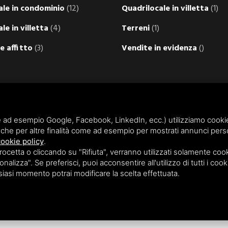
ale in condominio
(12)
Quadrilocale in villetta
(1)
ale in villetta
(4)
Terreni
(1)
e affitto
(3)
Vendite in evidenza
()
 ad esempio Google, Facebook, LinkedIn, ecc.) utilizziamo cookie o
che per altre finalità come ad esempio per mostrati annunci perso
ookie policy
.
etta o cliccando su "Rifiuta", verranno utilizzati solamente cooki
Privacy
/
Sitemap
nalizza". Se preferisci, puoi acconsentire all'utilizzo di tutti i cook
lsiasi momento potrai modificare la scelta effettuata.