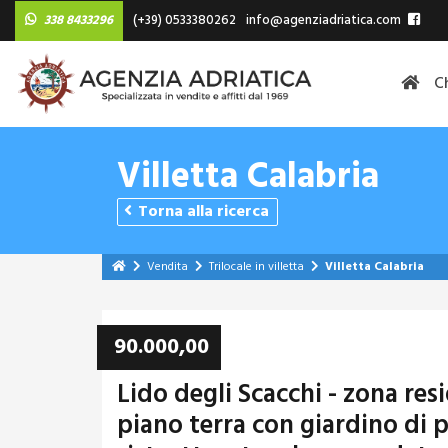
338 8433296
(+39) 0533380262
info@agenziadriatica.com
C
Villetta Calabria
Torna alla ricerca
Vendita
Trilocale in villetta
Villetta Calabria
90.000,00
Lido degli Scacchi - zona re
piano terra con giardino di